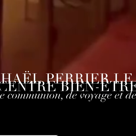
HAËL PERRIER LE 
CENTRE BIEN-ÊTR
e communion, de voyage et de 