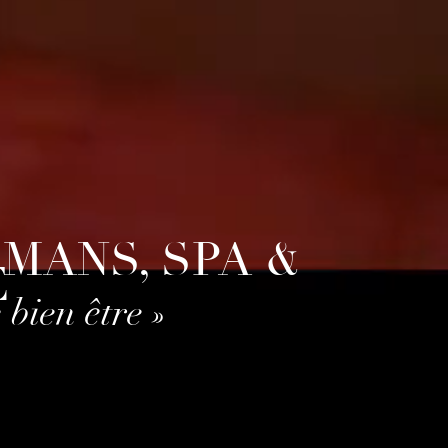
MANS, SPA &
E
bien être »